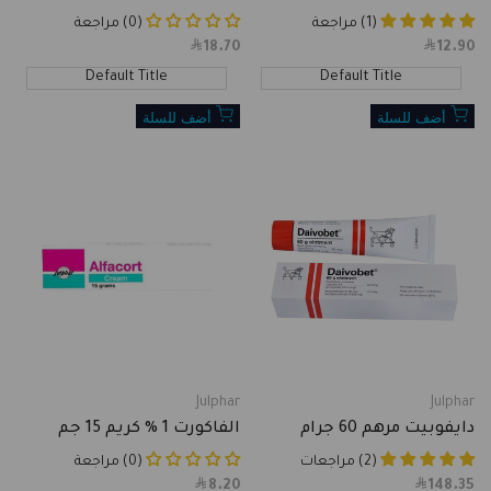
(1) مراجعة
(0) مراجعة
18.70
Sale
12.90
Sale
price
price
Default Title
Default Title
أضف للسلة
أضف للسلة
Julphar
Julphar
Vendor:
Vendor:
دايفوبيت مرهم 60 جرام
الفاكورت 1 % كريم 15 جم
(2) مراجعات
(0) مراجعة
8.20
Sale
148.35
Sale