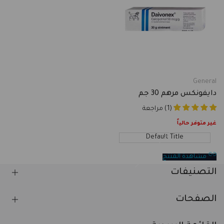
General
Vendor:
دايفونكس مرهم 30 جم
(1) مراجعة
غير متوفر حالياً
Default Title
مشاهدة المنتج
التصنيفات
الصفحات
العناية بالبشرة
العناية بالشعر