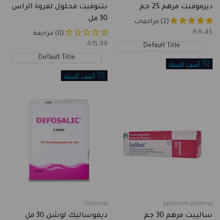
ديرموفيت مرهم 25 جم
بتنوفيت محلول لفروة الراس
30 مل
(2) مراجعات
9.45
Sale
(0) مراجعة
price
11.99
Sale
Default Title
price
Default Title
أضف للسلة
أضف للسلة
General
jamjoom-pharma
Vendor:
Vendor:
ساليبت مرهم 30 جم
ديفوساليك لوشن 30 مل