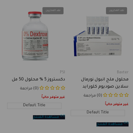
نفد المخزون
نفد المخزون
PSI
Baxter
Vendor:
Vendor:
محلول ملح انبول نورمال
دكستروز 5 % محلول 50 مل
سلاين صوديوم كلورايد
(0) مراجعة
انجكشن 0.9 % حجم 10 مل ×
(0) مراجعة
غير متوفر حالياً
100 حبة
غير متوفر حالياً
Default Title
Default Title
مشاهدة المنتج
مشاهدة المنتج