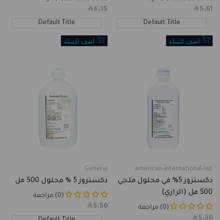
6.35
Sale
5.61
Sale
price
price
Default Title
Default Title
أضف للسلة
أضف للسلة
General
american-international-lab
Vendor:
Vendor:
دكستروز 5% في محلول ملحي
دكستروز 5 % محلول 500 مل
500 مل (الرازي)
(0) مراجعة
5.50
Sale
(0) مراجعة
price
5.50
Sale
Default Title