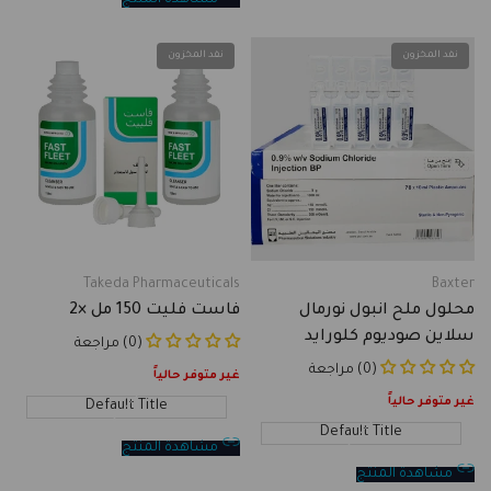
نفد المخزون
نفد المخزون
Takeda Pharmaceuticals
Baxter
Vendor:
Vendor:
محلول ملح انبول نورمال
فاست فليت 150 مل ×2
سلاين صوديوم كلورايد
(0) مراجعة
انجكشن 0.9 % حجم 10 مل ×
(0) مراجعة
غير متوفر حالياً
70 حبة
غير متوفر حالياً
Default Title
Default Title
مشاهدة المنتج
مشاهدة المنتج