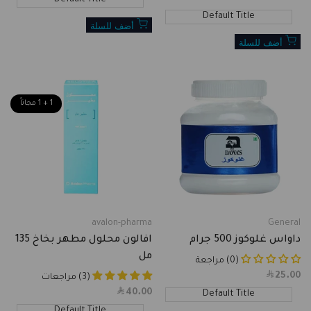
price
Default Title
أضف للسلة
أضف للسلة
1 + 1 مجاناً
avalon-pharma
General
Vendor:
Vendor:
داواس غلوكوز 500 جرام
افالون محلول مطهر بخاخ 135
مل
(0) مراجعة
25.00
Sale
(3) مراجعات
price
40.00
Sale
Default Title
price