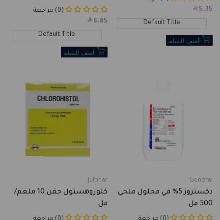
5.35
Sale
(0) مراجعة
price
6.85
Sale
Default Title
price
Default Title
أضف للسلة
أضف للسلة
Julphar
General
Vendor:
Vendor:
دكستروز 5% في محلول ملحي
كلوروهستول حقن 10 ملغم/
500 مل
مل
(0) مراجعة
(0) مراجعة