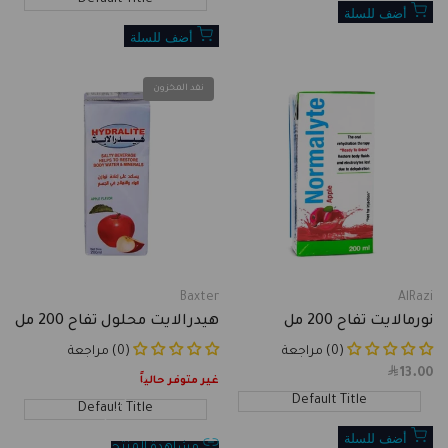
Default Title
أضف للسلة
أضف للسلة
نفد المخزون
Baxter
AlRazi
Vendor:
Vendor:
نورمالايت تفاح 200 مل
هيدرالايت محلول تفاح 200 مل
(0) مراجعة
(0) مراجعة
13.00
Sale
غير متوفر حالياً
price
Default Title
Default Title
أضف للسلة
مشاهدة المنتج