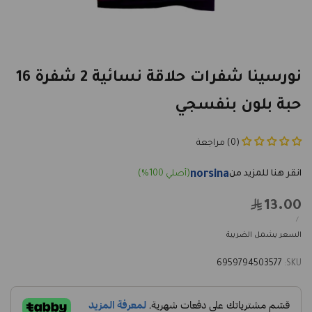
نورسينا شفرات حلاقة نسائية 2 شفرة 16
حبة بلون بنفسجي
(0) مراجعة
norsina
13.00
Sale
price
UNIT
PER
/
PRICE
السعر يشمل الضريبة
6959794503577
SKU: