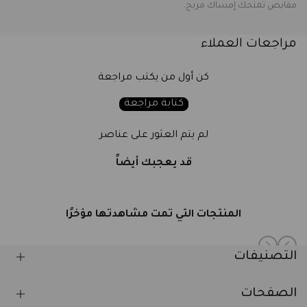
مقابض تمنحك إمساك مريح.
2
2
شفرة
شفرة
مراجعات العملاء
16
16
كن أول من يكتب مراجعة
حبة
حبة
كتابة مراجعة
بلون
بلون
لم يتم العثور على عناصر
بنفسجي
بنفسجي
قد يعجبك أيضاً
المنتجات التي تمت مشاهدتها مؤخرًا
التصنيفات
الصفحات
العناية بالبشرة