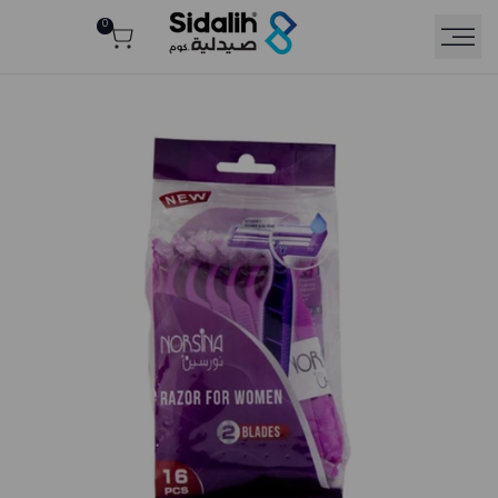
Ski
0
Rea
t
conten
th
Privac
Polic