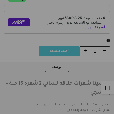
Increase
Decrease
أضف للسلة
quantity
quantity
الوصف
for
for
نورسينا
نورسينا
نورسينا شفرات حلاقه نسائي 2 شفره 16 حبة -
Open
شفرات
شفرات
بنفسجي
حلاقة
حلاقة
Sidebar
مصنوعة من مواد عالية الجودة لاستخدام طويل الأمد.
نسائية
نسائية
يمنح بشرتك النعومة واللمعان.