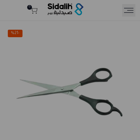
Ski
0
Rea
t
conten
th
Privac
Polic
%
21
-