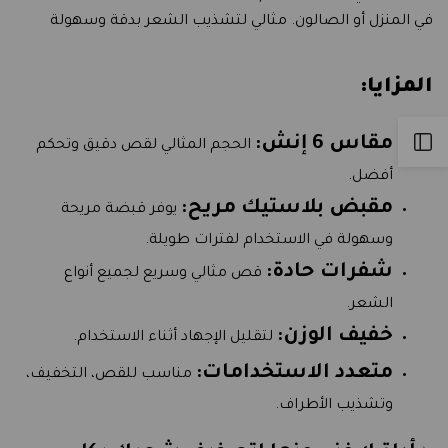
مقاس
مقاس
في المنزل أو الصالون. مثالي لتشذيب الشعر بدقة وسهولة
6
6
المزايا:
انش
انش
Open
مقاس 6 إنش:
الحجم المثالي لقص دقيق وتحكم
أفضل.
Sidebar
مقبض بلاستيك مريح:
يوفر قبضة مريحة
وسهولة في الاستخدام لفترات طويلة.
شفرات حادة:
قص مثالي وسريع لجميع أنواع
الشعر.
خفيف الوزن:
لتقليل الإجهاد أثناء الاستخدام.
متعدد الاستخدامات:
مناسب للقص، التخفيف،
وتشذيب الأطراف.