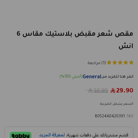
مقص شعر مقبض بلاستيك مقاس 6
انش
(1) مراجعة
General
Regular
37.95
29.90
Sale
price
price
UNIT
PER
/
PRICE
السعر يشمل الضريبة
8052440420391
SKU: