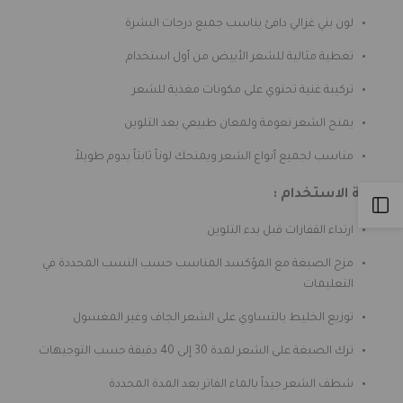
77/00
77/00
لون بني غزالي دافئ يناسب جميع درجات البشرة
تغطية مثالية للشعر الأبيض من أول استخدام
تركيبة غنية تحتوي على مكونات مغذية للشعر
يمنح الشعر نعومة ولمعان طبيعي بعد التلوين
مناسب لجميع أنواع الشعر ويمنحك لوناً ثابتاً يدوم طويلاً
كيفية الاستخدام :
Open
ارتداء القفازات قبل بدء التلوين
Sidebar
مزج الصبغة مع المؤكسد المناسب حسب النسب المحددة في
التعليمات
توزيع الخليط بالتساوي على الشعر الجاف وغير المغسول
ترك الصبغة على الشعر لمدة 30 إلى 40 دقيقة حسب التوجيهات
شطف الشعر جيداً بالماء الفاتر بعد المدة المحددة