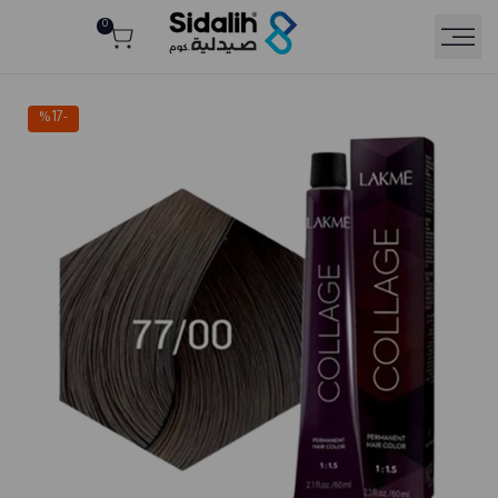
Ski
0
Rea
t
conten
th
Privac
Polic
%
17
-