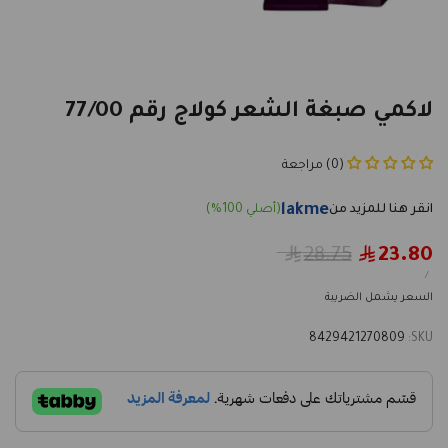
لاكمي صبغة الشعر كولاج رقم 77/00
(0) مراجعة
lakme
Regular
28.75
23.80
Sale
price
price
UNIT
PER
/
PRICE
السعر يشمل الضريبة
8429421270809
SKU: