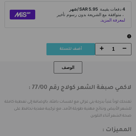
Increase
Decrease
أضف للسلة
quantity
quantity
الوصف
for
for
لاكمي
لاكمي
لاكمي صبغة الشعر كولاج رقم 77/00 :
صبغة
صبغة
تمنحك لوناً غنياً بدرجة بني غزالي مع لمسات دافئة، بالإضافة إلى تغطية كاملة
الشعر
الشعر
للشعر الأبيض ونتائج مهنية طويلة الأمد، مع تركيبة مغذية تحافظ على
صحة الشعر أثناء التلوين
كولاج
كولاج
المميزات :
رقم
رقم