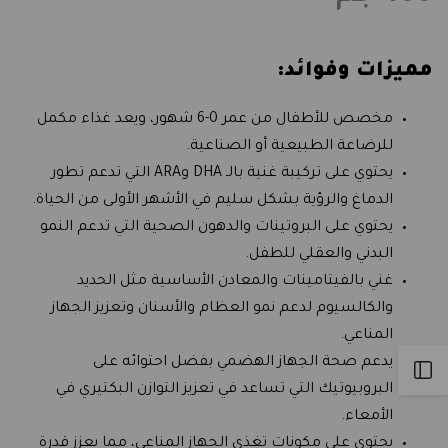
الرضع
الرضع
مميزات وفوائد:
(1)
(1)
400
400
مخصص للأطفال من عمر 0-6 شهور، ويعد غذاء مكمل
للرضاعة الطبيعية أو الصناعية.
جم
جم
يحتوي على تركيبة غنية بالـ DHA وARA التي تدعم تطور
الدماغ والرؤية بشكل سليم في الأشهر الأولى من الحياة.
يحتوي على البروتينات والدهون الصحية التي تدعم النمو
البدني والعقلي للطفل.
غني بالفيتامينات والمعادن الأساسية مثل الحديد
والكالسيوم لدعم نمو العظام والأسنان وتعزيز الجهاز
المناعي.
يدعم صحة الجهاز الهضمي بفضل احتوائه على
Open
البروبيوتيك التي تساعد في تعزيز التوازن البكتيري في
الأمعاء.
Sidebar
يحتوي على مكونات تغذي الجهاز المناعي، مما يعزز قدرة