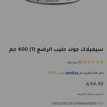
سيميلاك جولد حليب الرضع (1) 400 جم
(0) مراجعة
similac
54.92
Sale
price
UNIT
PER
/
PRICE
السعر يشمل الضريبة
5391523057219-5099864015850
SKU: