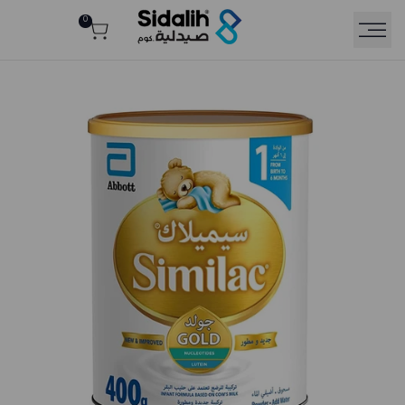
Ski
0
Rea
t
conten
th
Privac
Polic